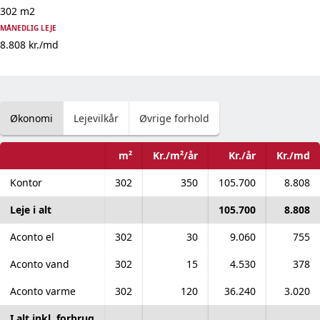
302 m2
MÅNEDLIG LEJE
8.808 kr./md
Økonomi
Lejevilkår
Øvrige forhold
m²
Kr./m²/år
Kr./år
Kr./md
Lejevilkår oversigt
Kontor
302
350
105.700
8.808
Leje i alt
105.700
8.808
Aconto el
302
30
9.060
755
Aconto vand
302
15
4.530
378
Aconto varme
302
120
36.240
3.020
I alt inkl. forbrug