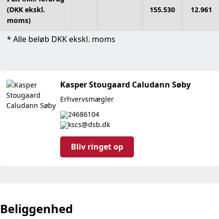
(DKK ekskl.
155.530
12.961
moms)
* Alle beløb DKK ekskl. moms
Kasper Stougaard Caludann Søby
Erhvervsmægler
24686104
(åbner mailprogram)
kscs@dsb.dk
Bliv ringet op
Beliggenhed