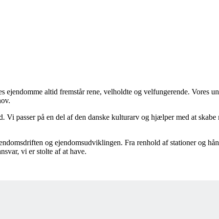
es ejendomme altid fremstår rene, velholdte og velfungerende. Vores 
hov.
d. Vi passer på en del af den danske kulturarv og hjælper med at skabe n
endomsdriften og ejendomsudviklingen. Fra renhold af stationer og hånd
var, vi er stolte af at have.