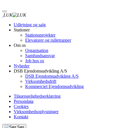
Gå
til
hovedindhold
LUK
Udlejning og salg
Stationer
Stationsprojekter
Elevatorer og rulletrapper
Om os
Organisation
Samfundsansvar
Job hos os
Nyheder
DSB Ejendomsudvikling A/S
DSB Ejendomsudvikling A/S
Virksomhedsdrift
Kommerciel Ejendomsudvikling
Tilgængelighedserklæring
Persondata
Cookies
Virksomhedsoplysninger
Kontakt
Søg