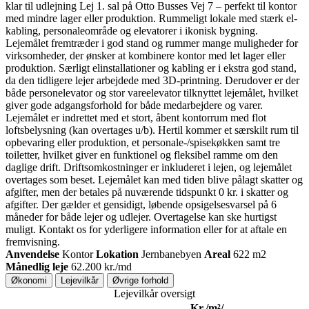
klar til udlejning
Lej 1. sal på Otto Busses Vej 7 – perfekt til kontor
med mindre lager eller produktion. Rummeligt lokale med stærk el-
kabling, personaleområde og elevatorer i ikonisk bygning.
Lejemålet fremtræder i god stand og rummer mange muligheder for
virksomheder, der ønsker at kombinere kontor med let lager eller
produktion. Særligt elinstallationer og kabling er i ekstra god stand,
da den tidligere lejer arbejdede med 3D-printning. Derudover er der
både personelevator og stor vareelevator tilknyttet lejemålet, hvilket
giver gode adgangsforhold for både medarbejdere og varer.
Lejemålet er indrettet med et stort, åbent kontorrum med flot
loftsbelysning (kan overtages u/b). Hertil kommer et særskilt rum til
opbevaring eller produktion, et personale-/spisekøkken samt tre
toiletter, hvilket giver en funktionel og fleksibel ramme om den
daglige drift. Driftsomkostninger er inkluderet i lejen, og lejemålet
overtages som beset. Lejemålet kan med tiden blive pålagt skatter og
afgifter, men der betales på nuværende tidspunkt 0 kr. i skatter og
afgifter. Der gælder et gensidigt, løbende opsigelsesvarsel på 6
måneder for både lejer og udlejer. Overtagelse kan ske hurtigst
muligt. Kontakt os for yderligere information eller for at aftale en
fremvisning.
Anvendelse
Kontor
Lokation
Jernbanebyen
Areal
622 m2
Månedlig leje
62.200 kr./md
Økonomi
Lejevilkår
Øvrige forhold
Lejevilkår oversigt
Kr./m²/