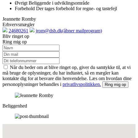
Øvrigt
Beliggende i udviklingsområde
Forbehold
Der tages forbehold for regne- og tastefejl
Jeannette Romby
Erhvervsmægler
Telefon:
Email:
24680261
jrom@dsb.dk
(åbner mailprogram)
Bliv ringet op
Ring mig op
Når du beder om at blive ringet op, giver du samtykke til, at vi
må bruge de oplysninger, du har indtastet, så en mægler kan
kontakte dig for at besvare din henvendelse. Læs om hvordan dine
personoplysninger behandles i
privatlivspolitikken.
Ring mig op
Beliggenhed