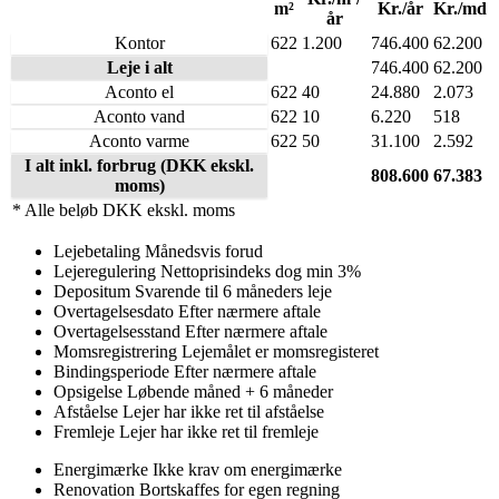
m²
Kr./år
Kr./md
år
Kontor
622
1.200
746.400
62.200
Leje i alt
746.400
62.200
Aconto el
622
40
24.880
2.073
Aconto vand
622
10
6.220
518
Aconto varme
622
50
31.100
2.592
I alt inkl. forbrug
(DKK ekskl.
808.600
67.383
moms)
* Alle beløb DKK ekskl. moms
Lejebetaling
Månedsvis forud
Lejeregulering
Nettoprisindeks dog min 3%
Depositum
Svarende til 6 måneders leje
Overtagelsesdato
Efter nærmere aftale
Overtagelsesstand
Efter nærmere aftale
Momsregistrering
Lejemålet er momsregisteret
Bindingsperiode
Efter nærmere aftale
Opsigelse
Løbende måned + 6 måneder
Afståelse
Lejer har ikke ret til afståelse
Fremleje
Lejer har ikke ret til fremleje
Energimærke
Ikke krav om energimærke
Renovation
Bortskaffes for egen regning