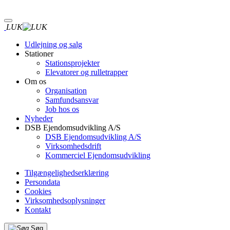
Gå
til
hovedindhold
LUK
Udlejning og salg
Stationer
Stationsprojekter
Elevatorer og rulletrapper
Om os
Organisation
Samfundsansvar
Job hos os
Nyheder
DSB Ejendomsudvikling A/S
DSB Ejendomsudvikling A/S
Virksomhedsdrift
Kommerciel Ejendomsudvikling
Tilgængelighedserklæring
Persondata
Cookies
Virksomhedsoplysninger
Kontakt
Søg