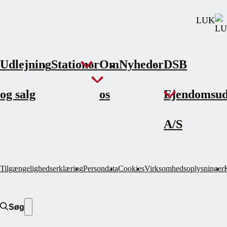
LUK
Udlejning
Stationer
Om
Nyheder
DSB
og salg
os
Ejendomsud
A/S
Tilgængelighedserklæring
Persondata
Cookies
Virksomhedsoplysninger
Søg